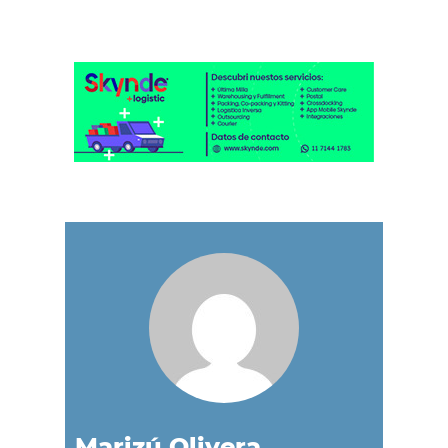
Marizú Olivera