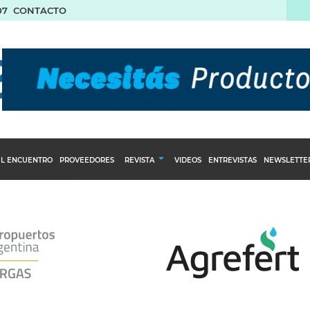
07
CONTACTO
L ENCUENTRO
PROVEEDORES
REVISTA
VIDEOS
ENTREVISTAS
NEWSLETTE
Calendario Editorial
to y compras
Ediciones Anteriores
nventarios
inistro del Agro
stribución