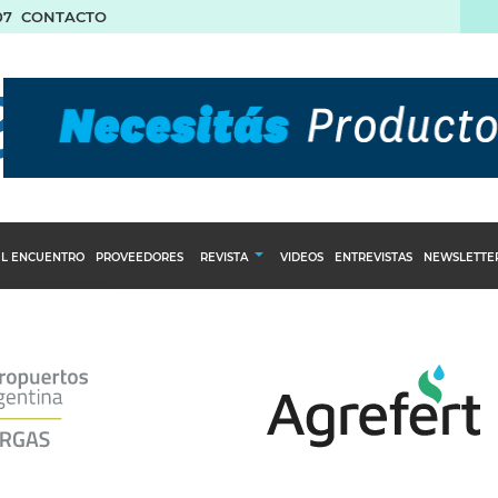
07
CONTACTO
L ENCUENTRO
PROVEEDORES
REVISTA
VIDEOS
ENTREVISTAS
NEWSLETTE
Calendario Editorial
to y compras
Ediciones Anteriores
nventarios
inistro del Agro
stribución