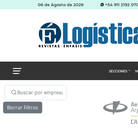
06 de Agosto de 2026
+54 911 2192 07
SECCIONES
M
Abastecimien
Almacenes e i
Cadena de Sum
Logística y di
Management