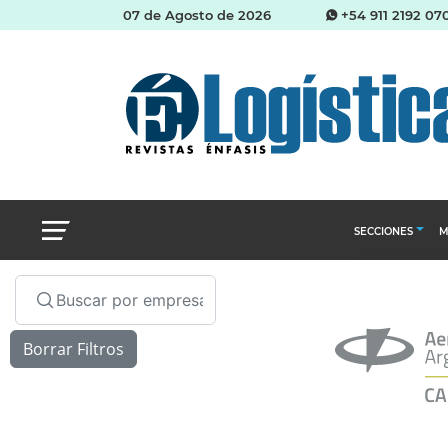
07 de Agosto de 2026
+54 911 2192 07
SECCIONES
M
Abastecimien
Almacenes e i
Cadena de Sum
Logística y di
Management