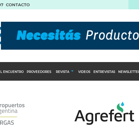
07
CONTACTO
L ENCUENTRO
PROVEEDORES
REVISTA
VIDEOS
ENTREVISTAS
NEWSLETTE
Calendario Editorial
to y compras
Ediciones Anteriores
nventarios
inistro del Agro
stribución