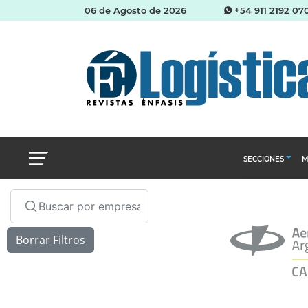
06 de Agosto de 2026
+54 911 2192 07
SECCIONES
M
Abastecimien
Almacenes e i
Cadena de Sum
Logística y di
Management