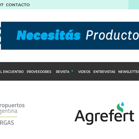
07
CONTACTO
L ENCUENTRO
PROVEEDORES
REVISTA
VIDEOS
ENTREVISTAS
NEWSLETTE
Calendario Editorial
to y compras
Ediciones Anteriores
nventarios
inistro del Agro
stribución