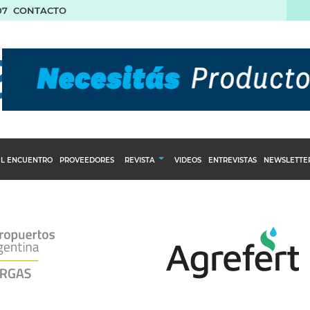
07
CONTACTO
L ENCUENTRO
PROVEEDORES
REVISTA
VIDEOS
ENTREVISTAS
NEWSLETTE
Calendario Editorial
to y compras
Ediciones Anteriores
nventarios
inistro del Agro
stribución