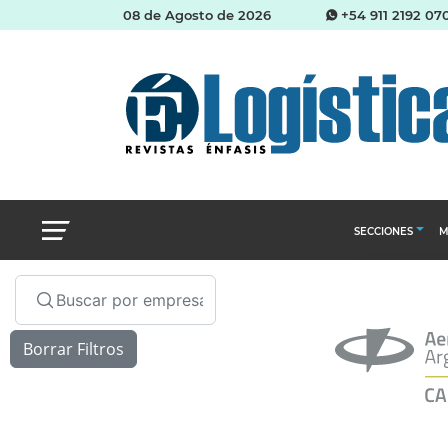
08 de Agosto de 2026
+54 911 2192 07
SECCIONES
M
Abastecimien
Almacenes e i
Cadena de Sum
Logística y di
Management