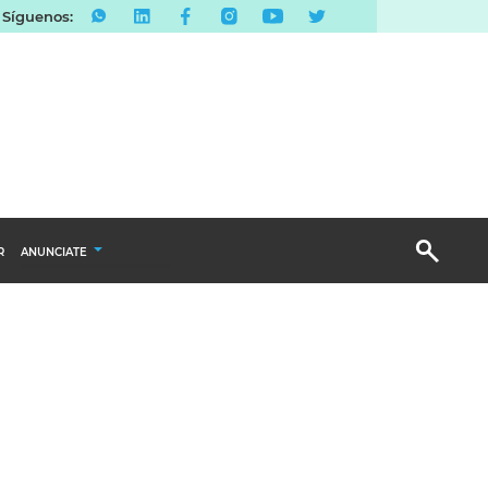
Síguenos:
R
ANUNCIATE
Publicidad Display
Email Marketing
Branded Content
Publicidad Revista