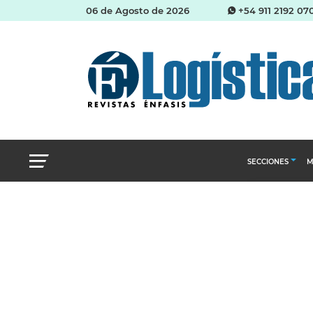
06 de Agosto de 2026
+54 911 2192 07
SECCIONES
M
Abastecimien
Almacenes e i
Cadena de Sum
Logística y di
Management