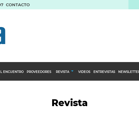
07
CONTACTO
L ENCUENTRO
PROVEEDORES
REVISTA
VIDEOS
ENTREVISTAS
NEWSLETTE
Calendario Editorial
to y compras
Ediciones Anteriores
Revista
nventarios
inistro del Agro
stribución