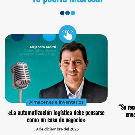
Almacenes e inventarios
“Se rec
«La automatización logística debe pensarse
enva
como un caso de negocio»
18 de diciembre del 2025