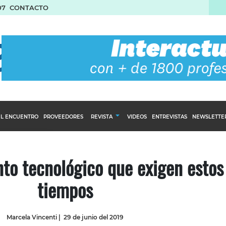
07
CONTACTO
L ENCUENTRO
PROVEEDORES
REVISTA
VIDEOS
ENTREVISTAS
NEWSLETTE
Calendario Editorial
to y compras
Ediciones Anteriores
to tecnológico que exigen estos
nventarios
tiempos
inistro del Agro
stribución
Marcela Vincenti
|
29 de junio del 2019