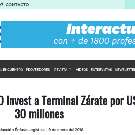
07
CONTACTO
L ENCUENTRO
PROVEEDORES
REVISTA
VIDEOS
ENTREVISTAS
NEWSLETTE
Calendario Editorial
to y compras
Ediciones Anteriores
 Invest a Terminal Zárate por U
nventarios
30 millones
inistro del Agro
stribución
acción Énfasis Logística
|
9 de enero del 2018