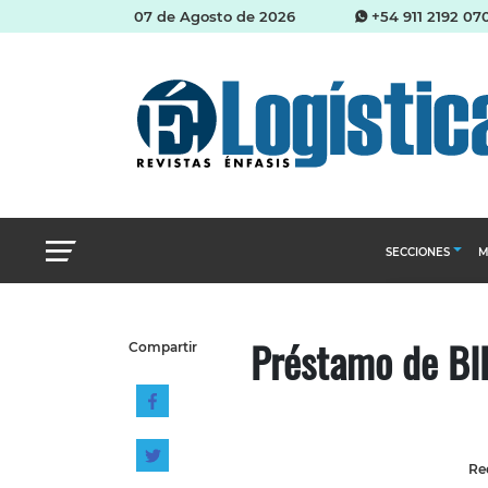
07 de Agosto de 2026
+54 911 2192 07
SECCIONES
M
Abastecimien
Préstamo de BID
Compartir
Almacenes e i
Cadena de Sum
Logística y di
Management
Red