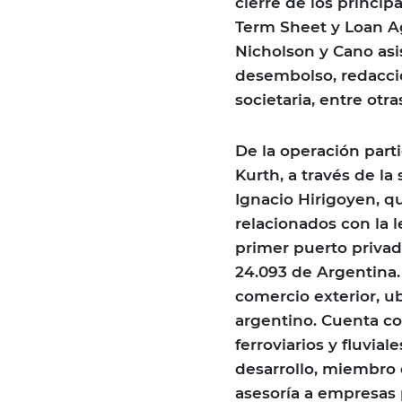
cierre de los princi
Term Sheet y Loan A
Nicholson y Cano asis
desembolso, redacc
societaria, entre otra
De la operación par
Kurth, a través de la
Ignacio Hirigoyen, q
relacionados con la l
primer puerto privad
24.093 de Argentina. 
comercio exterior, ub
argentino. Cuenta co
ferroviarios y fluvial
desarrollo, miembro 
asesoría a empresas 