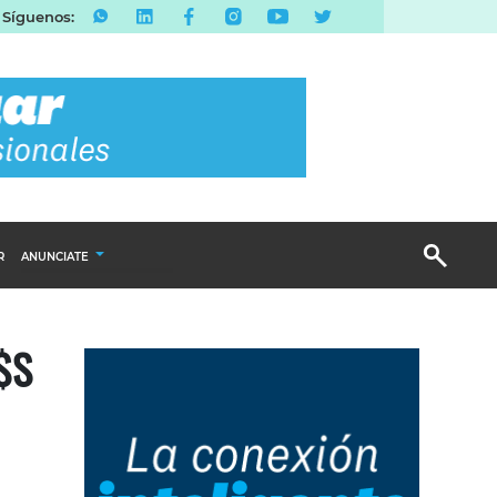
Síguenos:
R
ANUNCIATE
Publicidad Display
$S
Email Marketing
Branded Content
Publicidad Revista