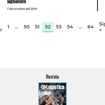
septiembre
7 de octubre del 2019
Si
1
…
50
51
52
53
54
…
64
r
»
Revista