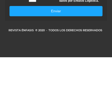
datos por Énfasis Logística.
Enviar
REVISTA ÉNFASIS
© 2020 · TODOS LOS DERECHOS RESERVADOS