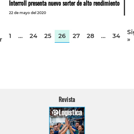
Interroll presenta nuevo sorter de alto rendimiento
22 de mayo del 2020
Si
1
…
24
25
26
27
28
…
34
r
»
Revista