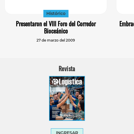
Histórico
Presentaron el VIII Foro del Corredor
Embrae
Bioceánico
27 de marzo del 2009
Revista
INGRESAR