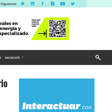
Síguenos:
R
ANUNCIATE
Publicidad Display
rio
Email Marketing
Branded Content
Publicidad Revista