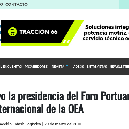
07
CONTACTO
L ENCUENTRO
PROVEEDORES
REVISTA
VIDEOS
ENTREVISTAS
NEWSLETTE
Calendario Editorial
to y compras
Ediciones Anteriores
o la presidencia del Foro Portua
nventarios
ternacional de la OEA
inistro del Agro
stribución
acción Énfasis Logística
|
29 de marzo del 2010