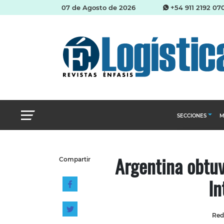
07 de Agosto de 2026
+54 911 2192 07
SECCIONES
M
Abastecimien
Argentina obtuv
Compartir
Almacenes e i
In
Cadena de Sum
Logística y di
Management
Red