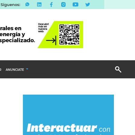
Síguenos:
R
ANUNCIATE
Publicidad Display
Email Marketing
Branded Content
Publicidad Revista