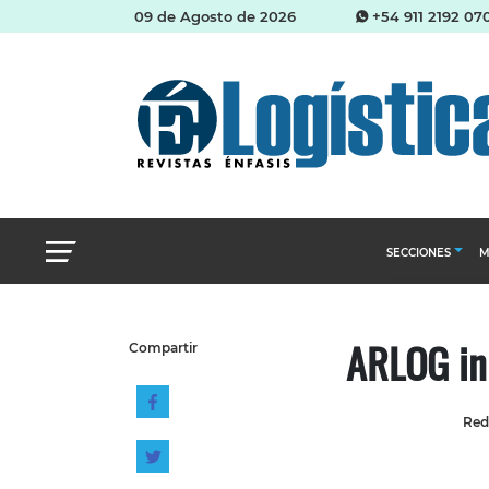
09 de Agosto de 2026
+54 911 2192 07
SECCIONES
M
Abastecimien
ARLOG ini
Compartir
Almacenes e i
Cadena de Sum
Red
Logística y di
Management