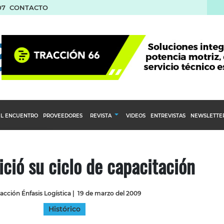
07
CONTACTO
L ENCUENTRO
PROVEEDORES
REVISTA
VIDEOS
ENTREVISTAS
NEWSLETTE
Calendario Editorial
to y compras
Ediciones Anteriores
ció su ciclo de capacitación
nventarios
inistro del Agro
acción Énfasis Logística
|
19 de marzo del 2009
stribución
Histórico