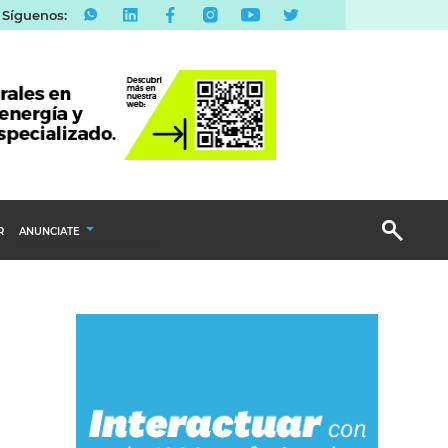
Síguenos:
R
ANUNCIATE
Publicidad Display
Email Marketing
Branded Content
Publicidad Revista