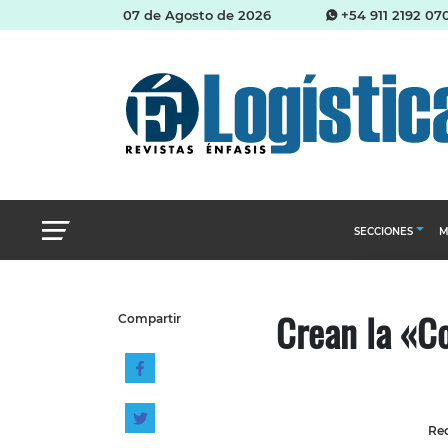
07 de Agosto de 2026
+54 911 2192 07
SECCIONES
M
Abastecimien
Crean la «Co
Compartir
Almacenes e i
Cadena de Sum
Logística y di
Management
Red