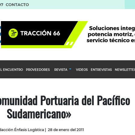
07
CONTACTO
L ENCUENTRO
PROVEEDORES
REVISTA
VIDEOS
ENTREVISTAS
NEWSLETTE
Calendario Editorial
to y compras
Ediciones Anteriores
munidad Portuaria del Pacífico
nventarios
Sudamericano»
inistro del Agro
stribución
acción Énfasis Logística
|
28 de enero del 2011