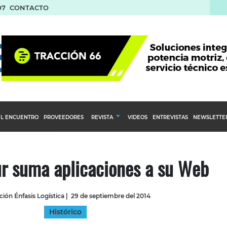
07
CONTACTO
L ENCUENTRO
PROVEEDORES
REVISTA
VIDEOS
ENTREVISTAS
NEWSLETTE
Calendario Editorial
to y compras
Ediciones Anteriores
ur suma aplicaciones a su Web
nventarios
inistro del Agro
ión Énfasis Logística
|
29 de septiembre del 2014
stribución
Histórico