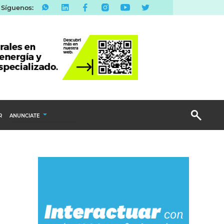
Síguenos:
R
ANUNCIATE
Publicidad Display
Email Marketing
Branded Content
Publicidad Revista