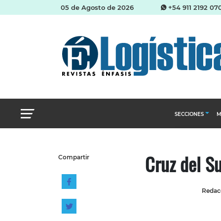
05 de Agosto de 2026
+54 911 2192 07
SECCIONES
M
Abastecimien
Cruz del S
Compartir
Almacenes e i
Cadena de Sum
Redacc
Logística y di
Management