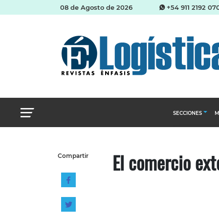
08 de Agosto de 2026
+54 911 2192 07
SECCIONES
M
Abastecimien
El comercio exte
Compartir
Almacenes e i
Cadena de Sum
Logística y di
Management