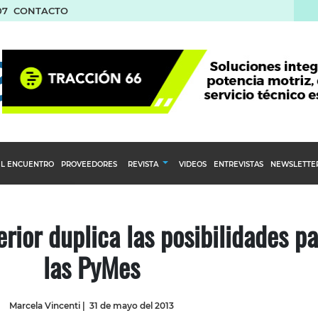
07
CONTACTO
L ENCUENTRO
PROVEEDORES
REVISTA
VIDEOS
ENTREVISTAS
NEWSLETTE
Calendario Editorial
to y compras
Ediciones Anteriores
rior duplica las posibilidades p
nventarios
las PyMes
inistro del Agro
stribución
Marcela Vincenti
|
31 de mayo del 2013