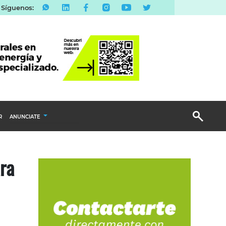
Síguenos:
R
ANUNCIATE
Publicidad Display
ara
Email Marketing
Branded Content
Publicidad Revista