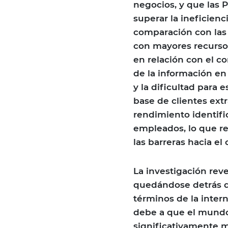
negocios, y que las
superar la ineficienc
comparación con la
con mayores recursos
en relación con el co
de la información en
y la dificultad para 
base de clientes ext
rendimiento identifi
empleados, lo que re
las barreras hacia el
La investigación rev
quedándose detrás d
términos de la intern
debe a que el mundo
significativamente m