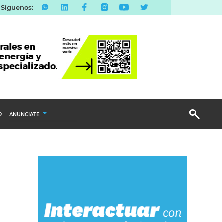
Síguenos:
R
ANUNCIATE
Publicidad Display
Email Marketing
Branded Content
Publicidad Revista