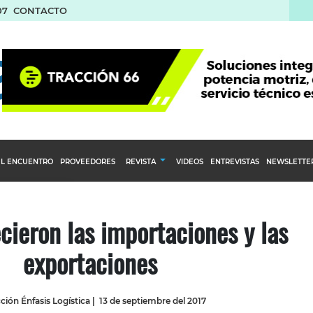
07
CONTACTO
L ENCUENTRO
PROVEEDORES
REVISTA
VIDEOS
ENTREVISTAS
NEWSLETTE
Calendario Editorial
to y compras
Ediciones Anteriores
ecieron las importaciones y las
nventarios
exportaciones
inistro del Agro
stribución
ión Énfasis Logística
|
13 de septiembre del 2017