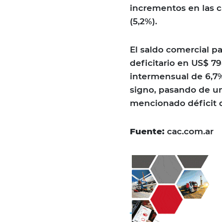
incrementos en las c
(5,2%).
El saldo comercial p
deficitario en US$ 7
intermensual de 6,7%.
signo, pasando de un
mencionado déficit 
Fuente:
cac.com.ar