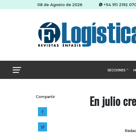
08 de Agosto de 2026
+54 911 2192 07
SECCIONES
M
Abastecimien
En julio cr
Compartir
Almacenes e i
Cadena de Sum
Logística y di
Management
Redacc