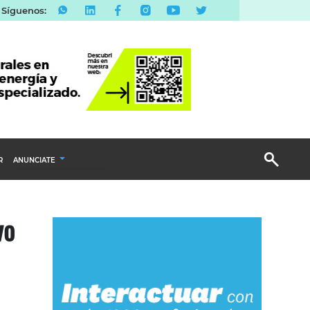
Síguenos:
R
ANUNCIATE
Publicidad Display
vo
Email Marketing
Branded Content
Publicidad Revista