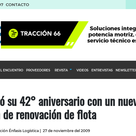
07
CONTACTO
L ENCUENTRO
PROVEEDORES
REVISTA
VIDEOS
ENTREVISTAS
NEWSLETTE
Calendario Editorial
to y compras
Ediciones Anteriores
ó su 42° aniversario con un nue
nventarios
 de renovación de flota
inistro del Agro
stribución
ión Énfasis Logística
|
27 de noviembre del 2009