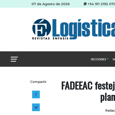
07 de Agosto de 2026
+54 911 2192 07
SECCIONES
M
Abastecimien
FADEEAC festej
Compartir
Almacenes e i
plan
Cadena de Sum
Logística y di
Management
Redacc