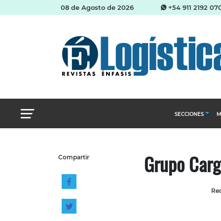
08 de Agosto de 2026
+54 911 2192 07
SECCIONES
M
Abastecimien
Grupo Carg
Compartir
Almacenes e i
Cadena de Sum
Red
Logística y di
Management