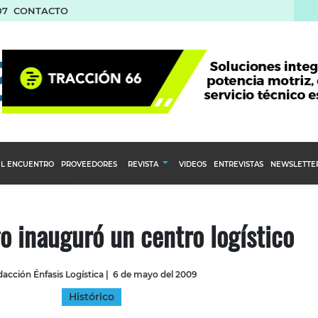
07
CONTACTO
L ENCUENTRO
PROVEEDORES
REVISTA
VIDEOS
ENTREVISTAS
NEWSLETTE
Calendario Editorial
to y compras
Ediciones Anteriores
o inauguró un centro logístico
nventarios
inistro del Agro
acción Énfasis Logística
|
6 de mayo del 2009
stribución
Histórico