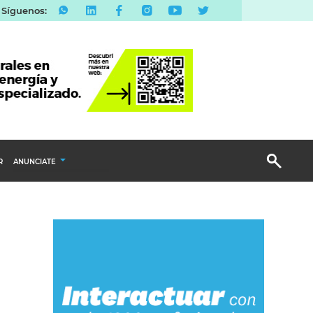
Síguenos:
R
ANUNCIATE
Publicidad Display
Email Marketing
Branded Content
Publicidad Revista