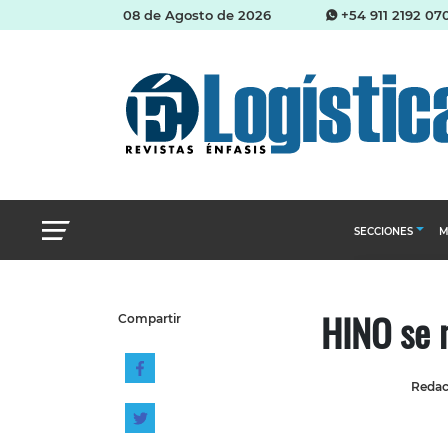
08 de Agosto de 2026
+54 911 2192 07
SECCIONES
M
Abastecimien
HINO se m
Compartir
Almacenes e i
Cadena de Sum
Redacc
Logística y di
Management