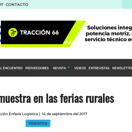
07
CONTACTO
L ENCUENTRO
PROVEEDORES
REVISTA
VIDEOS
ENTREVISTAS
NEWSLETTE
Calendario Editorial
to y compras
Ediciones Anteriores
uestra en las ferias rurales
nventarios
inistro del Agro
ión Énfasis Logística
|
14 de septiembre del 2017
stribución
Histórico