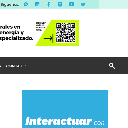
Síguenos:
R
ANUNCIATE
Publicidad Display
Email Marketing
Branded Content
Publicidad Revista