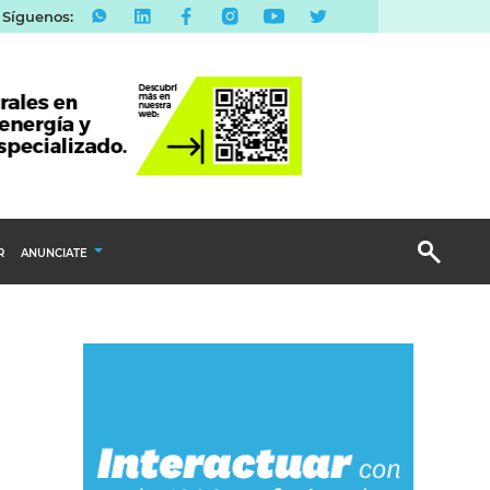
Síguenos:
R
ANUNCIATE
Publicidad Display
Email Marketing
Branded Content
Publicidad Revista