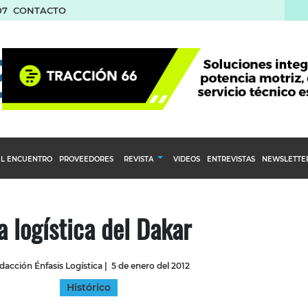
07
CONTACTO
L ENCUENTRO
PROVEEDORES
REVISTA
VIDEOS
ENTREVISTAS
NEWSLETTE
Calendario Editorial
to y compras
Ediciones Anteriores
a logística del Dakar
nventarios
inistro del Agro
dacción Énfasis Logística
|
5 de enero del 2012
stribución
Histórico