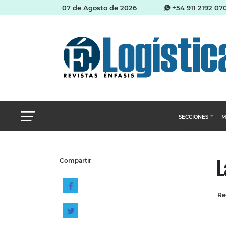
07 de Agosto de 2026
+54 911 2192 07
SECCIONES
M
Abastecimien
L
Compartir
Almacenes e i
Cadena de Sum
Re
Logística y di
Management