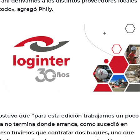
ahí derivamos a los distintos proveedores locales
odo», agregó Phily.
y sostuvo que “para esta edición trabajamos un poco
a no termina donde arranca, como sucedió en
or eso tuvimos que contratar dos buques, uno que