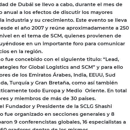
ad de Dubái se llevo a cabo, durante el mes de
 anual a los efectos de discutir los mayores
a industria y su crecimiento. Este evento se lleva
esde el año 2007 y reúne aproximadamente a 250
o nivel en el tema de SCM, quienes provienen de
ituyéndose en un importante foro para comunicar
ios en la región.
o fue concebido con el siguiente titulo: “Lead,
tegies for Global Logistics and SCM” y para ello
ores de los Emiratos Árabes, India, EEUU, Sud
nda, Turquía y Gran Bretaña, como así también
cticamente todo Europa y Medio Oriente. En total
ores y miembros de más de 30 países.
el Fundador y Presidente de la SCLG Shashi
o fue organizado en secciones generales y 8
aron 9 conferencistas globales, 16 especialistas a
y 60 oradores dentro de los mismos.