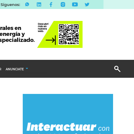
Síguenos:
R
ANUNCIATE
Publicidad Display
Email Marketing
Branded Content
Publicidad Revista