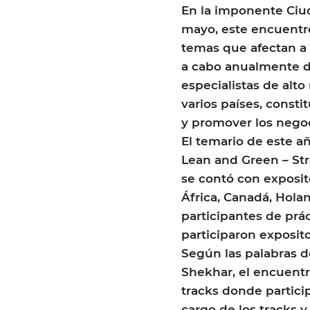
En la imponente Ciud
mayo, este encuentro
temas que afectan a l
a cabo anualmente d
especialistas de alt
varios países, const
y promover los negoc
El temario de este añ
Lean and Green – Stra
se contó con exposit
África, Canadá, Hola
participantes de prá
participaron exposit
Según las palabras d
Shekhar, el encuentr
tracks donde particip
cargo de los tracks 