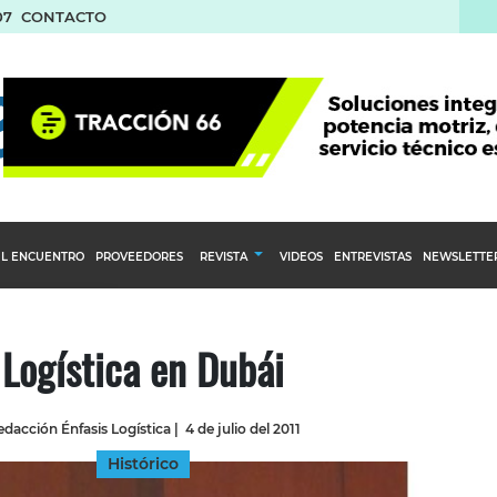
07
CONTACTO
L ENCUENTRO
PROVEEDORES
REVISTA
VIDEOS
ENTREVISTAS
NEWSLETTE
Calendario Editorial
to y compras
Ediciones Anteriores
Logística en Dubái
nventarios
inistro del Agro
dacción Énfasis Logística
|
4 de julio del 2011
stribución
Histórico