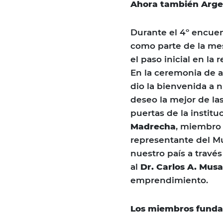
Ahora también Arge
Durante el 4º encuen
como parte de la me
el paso inicial en l
En la ceremonia de a
dio la bienvenida a 
deseo la mejor de las
puertas de la institu
Madrecha
, miembro 
representante del Mu
nuestro país a través
al
Dr. Carlos A. Mus
emprendimiento.
Los miembros fundad