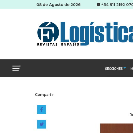
08 de Agosto de 2026
+54 911 2192 07
SECCIONES
M
Abastecimien
Compartir
Almacenes e i
Cadena de Sum
Re
Logística y di
Management