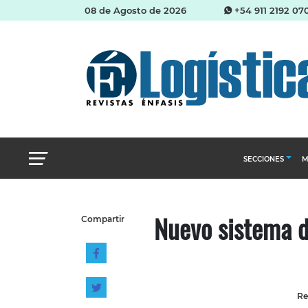
08 de Agosto de 2026
+54 911 2192 07
SECCIONES
M
Abastecimien
Nuevo sistema d
Compartir
Almacenes e i
Cadena de Sum
Logística y di
Management
Re