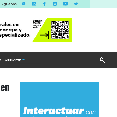
Síguenos:
R
ANUNCIATE
Publicidad Display
 en
Email Marketing
Branded Content
Publicidad Revista