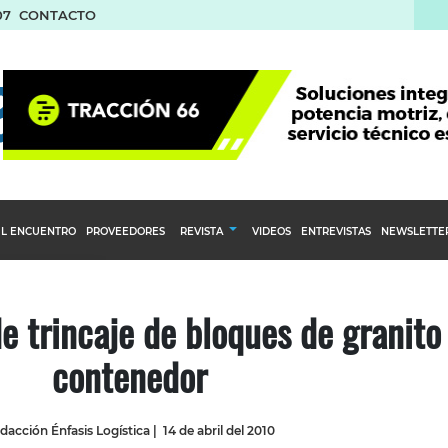
07
CONTACTO
L ENCUENTRO
PROVEEDORES
REVISTA
VIDEOS
ENTREVISTAS
NEWSLETTE
Calendario Editorial
to y compras
Ediciones Anteriores
e trincaje de bloques de granito
nventarios
contenedor
inistro del Agro
stribución
dacción Énfasis Logística
|
14 de abril del 2010