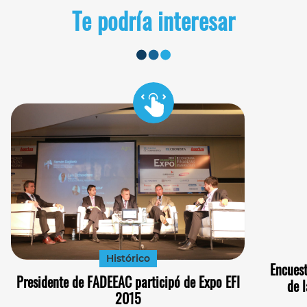
Te podría interesar
Histórico
Encuest
Presidente de FADEEAC participó de Expo EFI
de 
2015