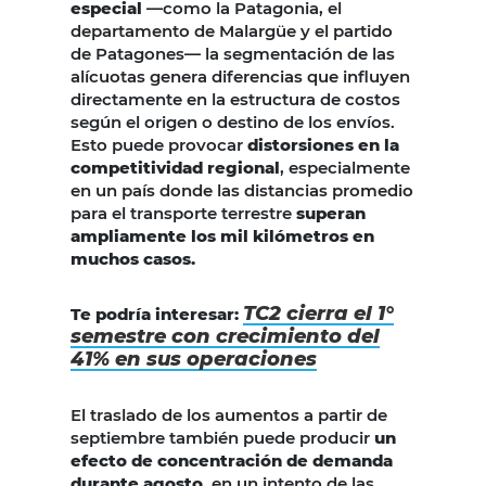
especial
—como la Patagonia, el
departamento de Malargüe y el partido
de Patagones— la segmentación de las
alícuotas genera diferencias que influyen
directamente en la estructura de costos
según el origen o destino de los envíos.
Esto puede provocar
distorsiones en la
competitividad regional
, especialmente
en un país donde las distancias promedio
para el transporte terrestre
superan
ampliamente los mil kilómetros en
muchos casos.
TC2 cierra el 1°
Te podría interesar:
semestre con crecimiento del
41% en sus operaciones
El traslado de los aumentos a partir de
septiembre también puede producir
un
efecto de concentración de demanda
durante agosto
, en un intento de las