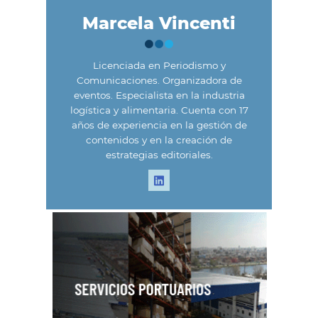
Marcela Vincenti
Licenciada en Periodismo y
Comunicaciones. Organizadora de
eventos. Especialista en la industria
logística y alimentaria. Cuenta con 17
años de experiencia en la gestión de
contenidos y en la creación de
estrategias editoriales.