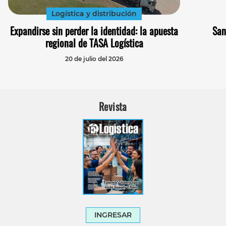
Logística y distribución
Expandirse sin perder la identidad: la apuesta
San
regional de TASA Logística
20 de julio del 2026
Revista
INGRESAR