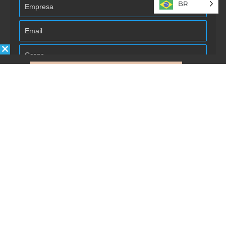
BR
Autorizo la inclusión/uso de mis
datos por Énfasis Logística.
Enviar