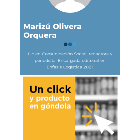
Marizú Olivera
Orquera
Lic en Comunicación Social, redactora y
periodista. Encargada editorial en
Énfasis Logística 2021.