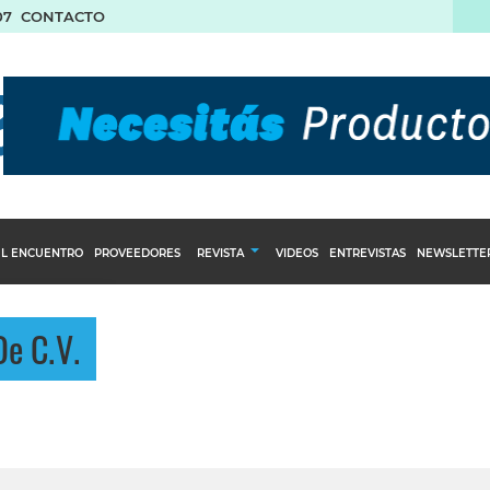
07
CONTACTO
L ENCUENTRO
PROVEEDORES
REVISTA
VIDEOS
ENTREVISTAS
NEWSLETTE
Calendario Editorial
to y compras
De C.V.
Ediciones Anteriores
nventarios
inistro del Agro
stribución