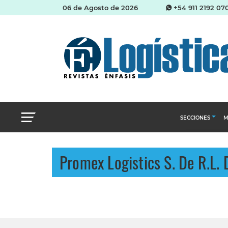
06 de Agosto de 2026
+54 911 2192 07
SECCIONES
M
Abastecimien
Promex Logistics S. De R.L. 
Almacenes e i
Cadena de Sum
Logística y di
Management