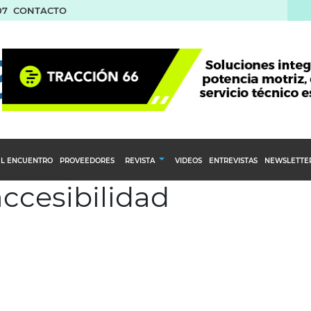
07
CONTACTO
L ENCUENTRO
PROVEEDORES
REVISTA
VIDEOS
ENTREVISTAS
NEWSLETTE
accesibilidad
Calendario Editorial
to y compras
Ediciones Anteriores
nventarios
inistro del Agro
stribución