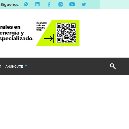
Síguenos:
R
ANUNCIATE
Publicidad Display
Email Marketing
Branded Content
Publicidad Revista