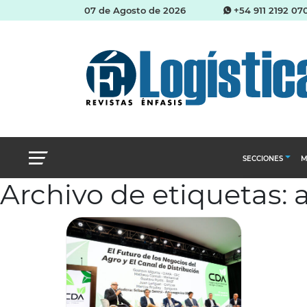
07 de Agosto de 2026
+54 911 2192 07
SECCIONES
M
Archivo de etiquetas: 
Abastecimien
Almacenes e i
Cadena de Sum
Logística y di
Management