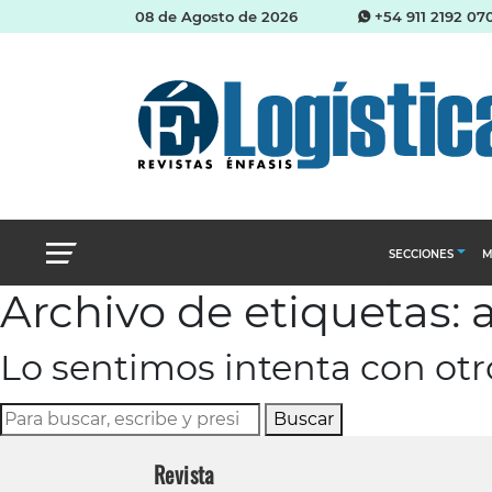
08 de Agosto de 2026
+54 911 2192 07
SECCIONES
M
Archivo de etiquetas: 
Abastecimien
Lo sentimos intenta con ot
Almacenes e i
Cadena de Sum
Buscar
Logística y di
Revista
Management