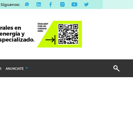
Síguenos:
R
ANUNCIATE
Publicidad Display
Email Marketing
Branded Content
Publicidad Revista