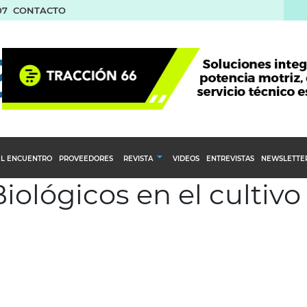
07
CONTACTO
L ENCUENTRO
PROVEEDORES
REVISTA
VIDEOS
ENTREVISTAS
NEWSLETTE
iológicos en el cultivo
Calendario Editorial
to y compras
Ediciones Anteriores
nventarios
inistro del Agro
stribución