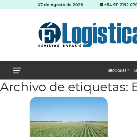
07 de Agosto de 2026
+54 911 2192 07
SECCIONES
M
Archivo de etiquetas: B
Abastecimien
Almacenes e i
Cadena de Sum
Logística y di
Management