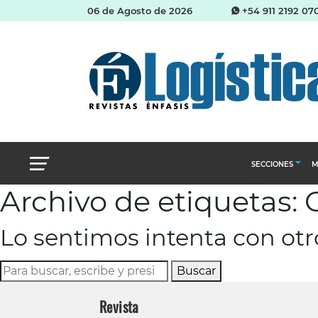
06 de Agosto de 2026
+54 911 2192 07
SECCIONES
M
Archivo de etiquetas
Abastecimien
Lo sentimos intenta con ot
Almacenes e i
Cadena de Sum
Buscar
Logística y di
Revista
Management