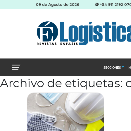
09 de Agosto de 2026
+54 911 2192 07
SECCIONES
M
Archivo de etiquetas:
Abastecimien
Almacenes e i
Cadena de Sum
Logística y di
Management