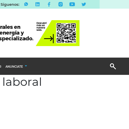
Síguenos:
R
ANUNCIATE
 laboral
Publicidad Display
Email Marketing
Branded Content
Publicidad Revista