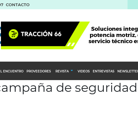
07
CONTACTO
L ENCUENTRO
PROVEEDORES
REVISTA
VIDEOS
ENTREVISTAS
NEWSLETTE
 campaña de seguridad
Calendario Editorial
to y compras
Ediciones Anteriores
nventarios
inistro del Agro
stribución