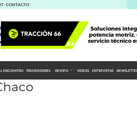
07
CONTACTO
L ENCUENTRO
PROVEEDORES
REVISTA
VIDEOS
ENTREVISTAS
NEWSLETTE
 Chaco
Calendario Editorial
to y compras
Ediciones Anteriores
nventarios
inistro del Agro
stribución