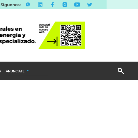
Síguenos:
R
ANUNCIATE
Publicidad Display
Email Marketing
Branded Content
Publicidad Revista