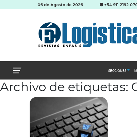
06 de Agosto de 2026
+54 911 2192 07
SECCIONES
M
Archivo de etiquetas:
Abastecimien
Almacenes e i
Cadena de Sum
Logística y di
Management