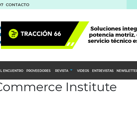
07
CONTACTO
L ENCUENTRO
PROVEEDORES
REVISTA
VIDEOS
ENTREVISTAS
NEWSLETTE
 Commerce Institute
Calendario Editorial
to y compras
Ediciones Anteriores
nventarios
inistro del Agro
stribución