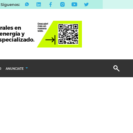
Síguenos:
R
ANUNCIATE
Publicidad Display
Email Marketing
Branded Content
Publicidad Revista