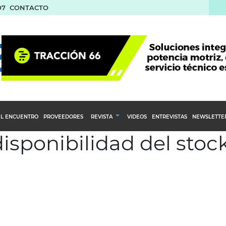
07
CONTACTO
L ENCUENTRO
PROVEEDORES
REVISTA
VIDEOS
ENTREVISTAS
NEWSLETTE
isponibilidad del stock
Calendario Editorial
to y compras
Ediciones Anteriores
nventarios
inistro del Agro
stribución