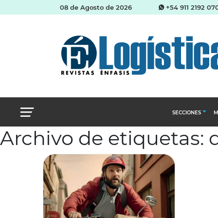
08 de Agosto de 2026
+54 911 2192 07
SECCIONES
M
Archivo de etiquetas: d
Abastecimien
Almacenes e i
Cadena de Sum
Logística y di
Management