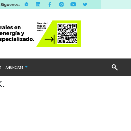
Síguenos:
R
ANUNCIATE
.
Publicidad Display
Email Marketing
Branded Content
Publicidad Revista