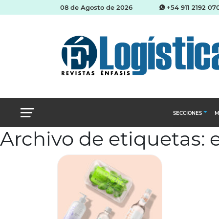
08 de Agosto de 2026
+54 911 2192 07
SECCIONES
M
Archivo de etiquetas:
Abastecimien
Almacenes e i
Cadena de Sum
Logística y di
Management