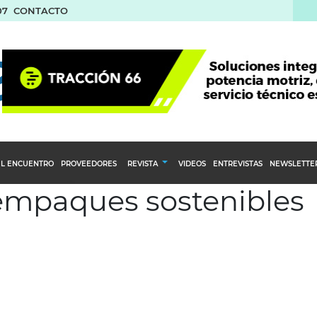
07
CONTACTO
L ENCUENTRO
PROVEEDORES
REVISTA
VIDEOS
ENTREVISTAS
NEWSLETTE
 empaques sostenibles
Calendario Editorial
to y compras
Ediciones Anteriores
nventarios
inistro del Agro
stribución