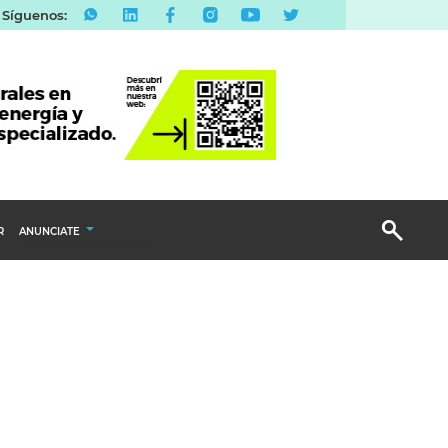
Síguenos:
R
ANUNCIATE
Publicidad Display
Email Marketing
Branded Content
Publicidad Revista