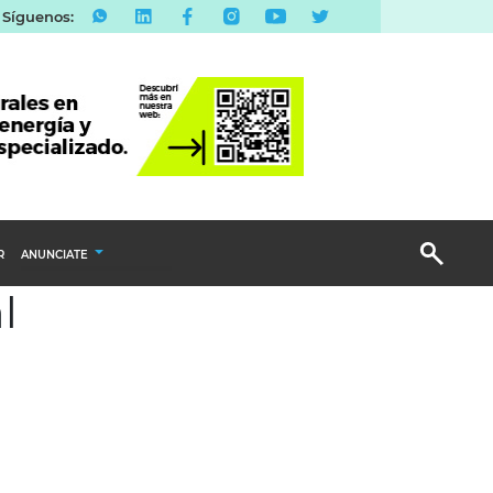
Síguenos:
R
ANUNCIATE
l
Publicidad Display
Email Marketing
Branded Content
Publicidad Revista