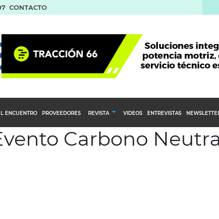
07
CONTACTO
L ENCUENTRO
PROVEEDORES
REVISTA
VIDEOS
ENTREVISTAS
NEWSLETTE
 Evento Carbono Neutra
Calendario Editorial
to y compras
Ediciones Anteriores
nventarios
inistro del Agro
stribución