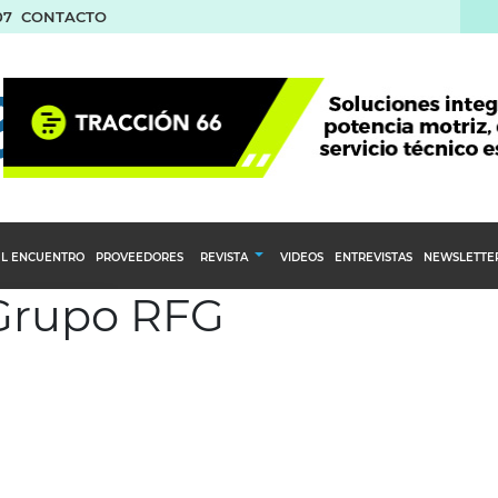
07
CONTACTO
L ENCUENTRO
PROVEEDORES
REVISTA
VIDEOS
ENTREVISTAS
NEWSLETTE
 Grupo RFG
Calendario Editorial
to y compras
Ediciones Anteriores
nventarios
inistro del Agro
stribución