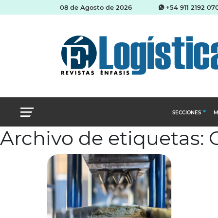
08 de Agosto de 2026
+54 911 2192 07
SECCIONES
M
Archivo de etiquetas:
Abastecimien
Almacenes e i
Cadena de Sum
Logística y di
Management