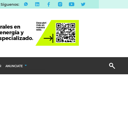
Síguenos:
R
ANUNCIATE
Publicidad Display
Email Marketing
Branded Content
Publicidad Revista