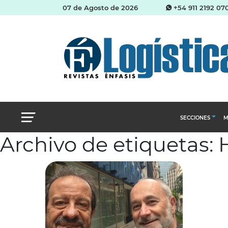
07 de Agosto de 2026
+54 911 2192 07
SECCIONES
M
Archivo de etiquetas:
Abastecimien
Almacenes e i
Cadena de Sum
Logística y di
Management