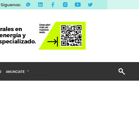
Síguenos:
R
ANUNCIATE
Publicidad Display
Email Marketing
Branded Content
Publicidad Revista