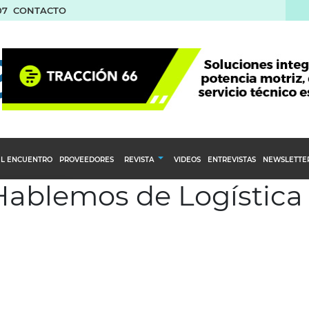
07
CONTACTO
L ENCUENTRO
PROVEEDORES
REVISTA
VIDEOS
ENTREVISTAS
NEWSLETTE
 Hablemos de Logística
Calendario Editorial
to y compras
Ediciones Anteriores
nventarios
inistro del Agro
stribución