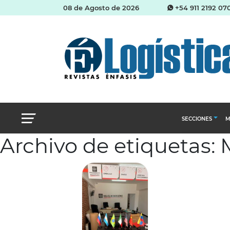
08 de Agosto de 2026
+54 911 2192 07
SECCIONES
M
Archivo de etiquetas: 
Abastecimien
Almacenes e i
Cadena de Sum
Logística y di
Management