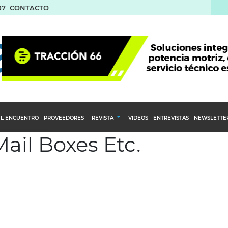
07
CONTACTO
L ENCUENTRO
PROVEEDORES
REVISTA
VIDEOS
ENTREVISTAS
NEWSLETTE
Mail Boxes Etc.
Calendario Editorial
to y compras
Ediciones Anteriores
nventarios
inistro del Agro
stribución