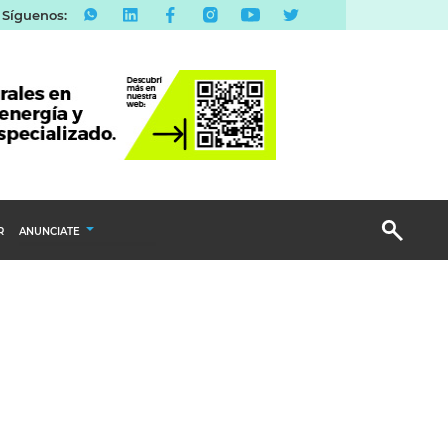
Síguenos:
R
ANUNCIATE
Publicidad Display
Email Marketing
Branded Content
Publicidad Revista