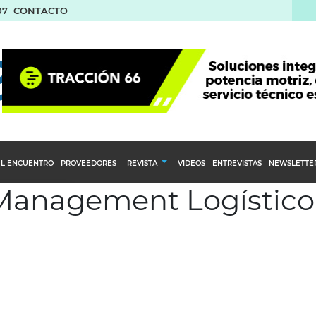
07
CONTACTO
L ENCUENTRO
PROVEEDORES
REVISTA
VIDEOS
ENTREVISTAS
NEWSLETTE
 Management Logístico
Calendario Editorial
to y compras
Ediciones Anteriores
nventarios
inistro del Agro
stribución