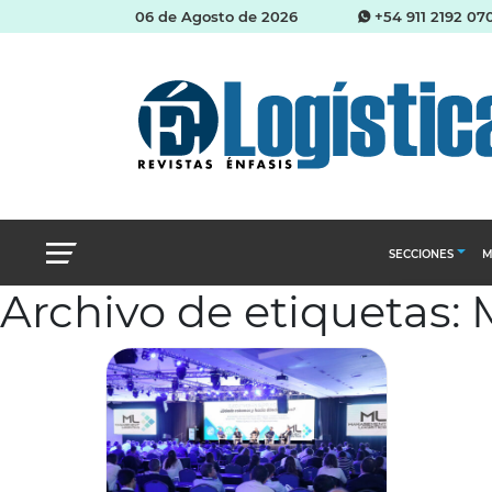
06 de Agosto de 2026
+54 911 2192 07
SECCIONES
M
Archivo de etiquetas:
Abastecimien
Almacenes e i
Cadena de Sum
Logística y di
Management