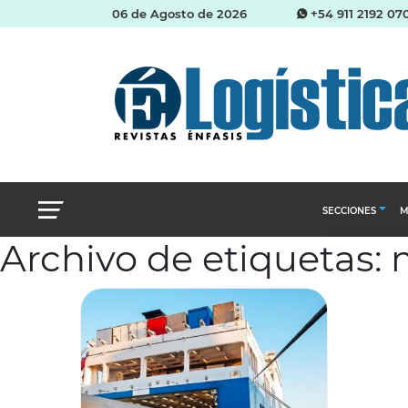
06 de Agosto de 2026
+54 911 2192 07
SECCIONES
M
Archivo de etiquetas:
Abastecimien
Almacenes e i
Cadena de Sum
Logística y di
Management