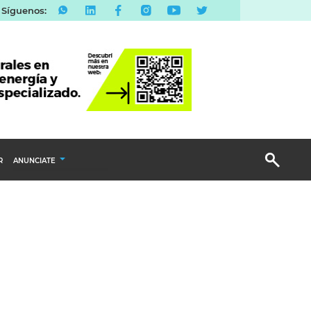
Síguenos:
R
ANUNCIATE
Publicidad Display
Email Marketing
Branded Content
Publicidad Revista