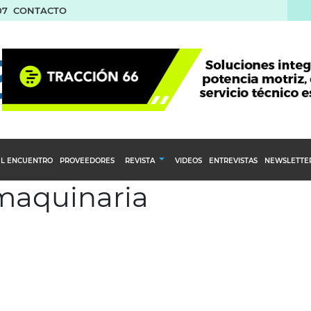
07
CONTACTO
L ENCUENTRO
PROVEEDORES
REVISTA
VIDEOS
ENTREVISTAS
NEWSLETTE
 maquinaria
Calendario Editorial
to y compras
Ediciones Anteriores
nventarios
inistro del Agro
stribución