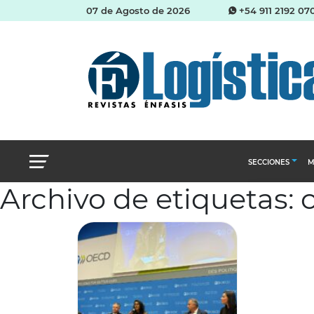
07 de Agosto de 2026
+54 911 2192 07
SECCIONES
M
Archivo de etiquetas: 
Abastecimien
Almacenes e i
Cadena de Sum
Logística y di
Management