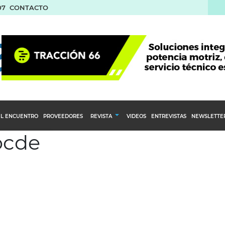
07
CONTACTO
L ENCUENTRO
PROVEEDORES
REVISTA
VIDEOS
ENTREVISTAS
NEWSLETTE
ocde
Calendario Editorial
to y compras
Ediciones Anteriores
nventarios
inistro del Agro
stribución