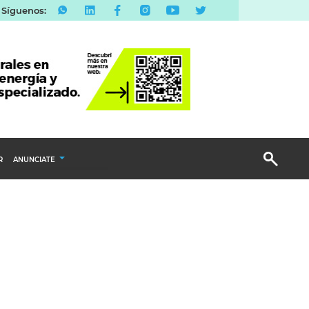
Síguenos:
R
ANUNCIATE
Publicidad Display
Email Marketing
Branded Content
Publicidad Revista