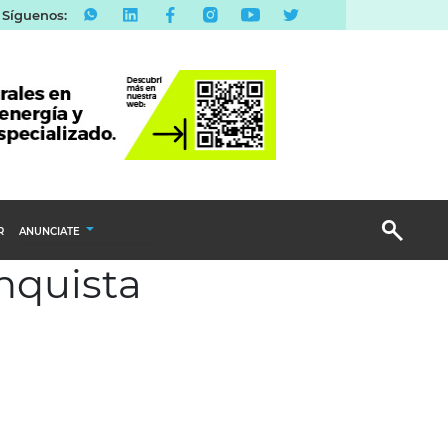
Síguenos:
R
ANUNCIATE
nquista
Publicidad Display
Email Marketing
Branded Content
Publicidad Revista