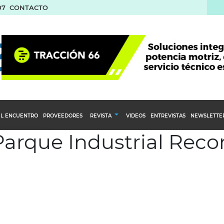
07
CONTACTO
L ENCUENTRO
PROVEEDORES
REVISTA
VIDEOS
ENTREVISTAS
NEWSLETTE
Parque Industrial Reco
Calendario Editorial
to y compras
Ediciones Anteriores
nventarios
inistro del Agro
stribución