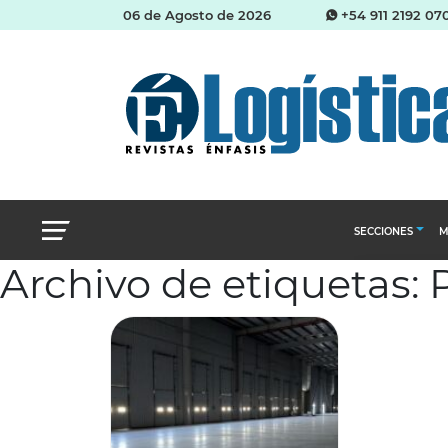
06 de Agosto de 2026
+54 911 2192 07
SECCIONES
M
Archivo de etiquetas: 
Abastecimien
Almacenes e i
Cadena de Sum
Logística y di
Management