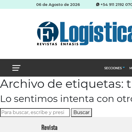
06 de Agosto de 2026
+54 911 2192 07
SECCIONES
M
Archivo de etiquetas: 
Abastecimien
Lo sentimos intenta con ot
Almacenes e i
Cadena de Sum
Buscar
Logística y di
Revista
Management