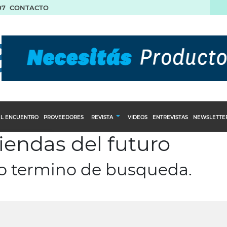
07
CONTACTO
L ENCUENTRO
PROVEEDORES
REVISTA
VIDEOS
ENTREVISTAS
NEWSLETTE
tiendas del futuro
Calendario Editorial
to y compras
Ediciones Anteriores
ro termino de busqueda.
nventarios
inistro del Agro
stribución