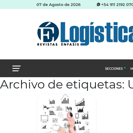
07 de Agosto de 2026
+54 911 2192 07
SECCIONES
M
Archivo de etiquetas:
Abastecimien
Almacenes e i
Cadena de Sum
Logística y di
Management