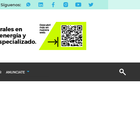
Síguenos:
R
ANUNCIATE
Publicidad Display
Email Marketing
Branded Content
Publicidad Revista