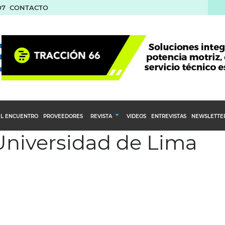
07
CONTACTO
L ENCUENTRO
PROVEEDORES
REVISTA
VIDEOS
ENTREVISTAS
NEWSLETTE
 Universidad de Lima
Calendario Editorial
to y compras
Ediciones Anteriores
nventarios
inistro del Agro
stribución