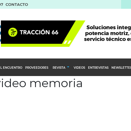
07
CONTACTO
L ENCUENTRO
PROVEEDORES
REVISTA
VIDEOS
ENTREVISTAS
NEWSLETTE
 video memoria
Calendario Editorial
to y compras
Ediciones Anteriores
nventarios
inistro del Agro
stribución