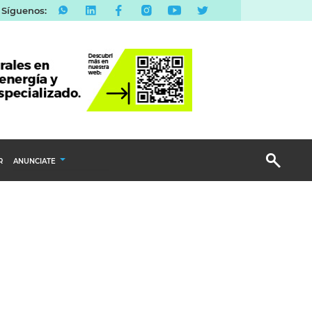
Síguenos:
R
ANUNCIATE
Publicidad Display
Email Marketing
Branded Content
Publicidad Revista