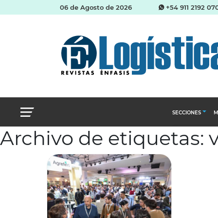
06 de Agosto de 2026
+54 911 2192 07
SECCIONES
M
Archivo de etiquetas:
Abastecimien
Almacenes e i
Cadena de Sum
Logística y di
Management